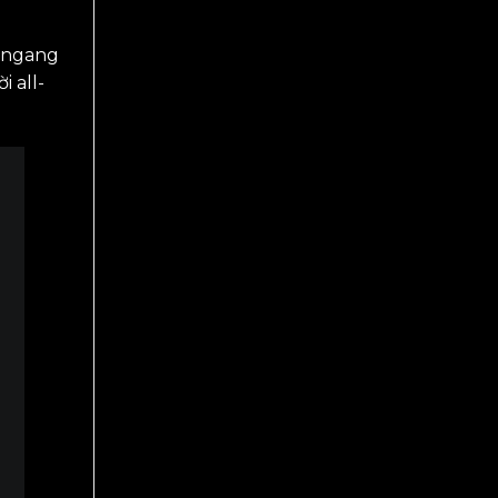
ố ngang
 all-