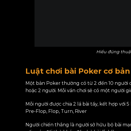
Hiểu đúng thuậ
Luật chơi bài Poker cơ bản
Một bàn Poker thường có từ 2 đến 10 người ch
hoặc 2 người. Mỗi ván chơi sẽ có một người giữ
Mỗi người được chia 2 lá bài tẩy, kết hợp với 
Pre-Flop, Flop, Turn, River
Người chiến thắng là người sở hữu bộ bài mạn