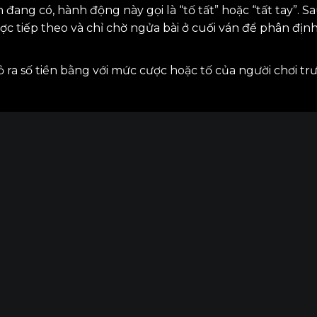
n đang có, hành động này gọi là “tố tất” hoặc “tất tay”. Sa
ợc tiếp theo và chỉ chờ ngửa bài ở cuối ván để phân địn
bỏ ra số tiền bằng với mức cược hoặc tố của người chơi trư