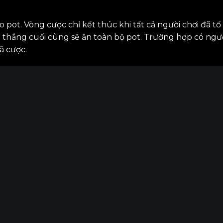
 pot. Vòng cược chỉ kết thúc khi tất cả người chơi đã t
 thắng cuối cùng sẽ ăn toàn bộ pot. Trường hợp có người
ã cược.