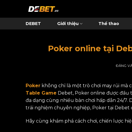
Bỏ
qua
nội
DEBET
Giới thiệu
Thể thao
dung
Poker online tại Deb
ĐĂNG V
Poker
không chỉ là một trò chơi may rủi mà cò
Table Game
Debet, Poker online được đầu tư
đa dạng cùng nhiều bàn chơi hấp dẫn 24/7. 
trải nghiệm chuyên nghiệp, Poker tại Debet 
Hãy cùng khám phá cách chơi, chiến lược hi