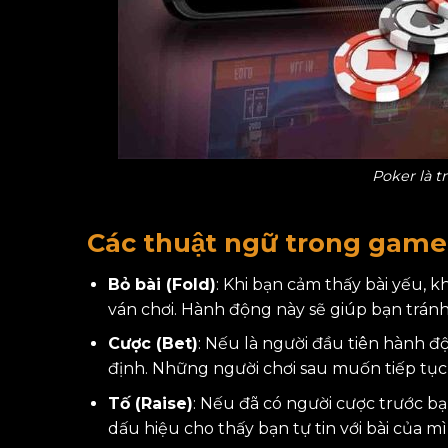
Poker là t
Các thuật ngữ trong gam
Bỏ bài (Fold)
: Khi bạn cảm thấy bài yếu, 
ván chơi. Hành động này sẽ giúp bạn tránh
Cược (Bet)
: Nếu là người đầu tiên hành đ
định. Những người chơi sau muốn tiếp tục v
Tố (Raise)
: Nếu đã có người cược trước b
dấu hiệu cho thấy bạn tự tin với bài của m