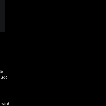
sẽ
cược
 thành