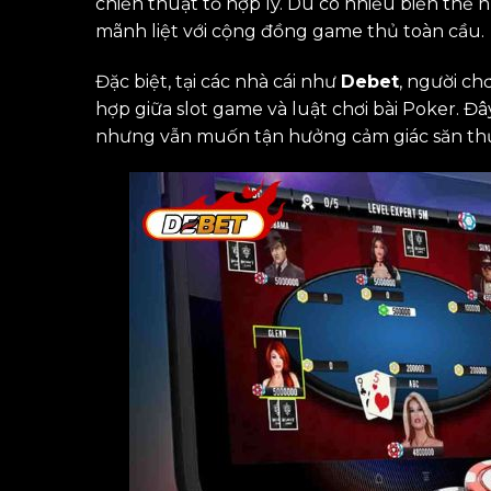
chiến thuật tố hợp lý. Dù có nhiều biến thể
mãnh liệt với cộng đồng game thủ toàn cầu.
Đặc biệt, tại các nhà cái như
Debet
, người ch
hợp giữa slot game và luật chơi bài Poker. Đ
nhưng vẫn muốn tận hưởng cảm giác săn th