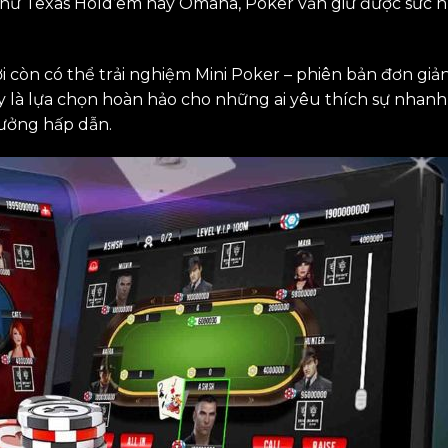
 như Texas Hold’em hay Omaha, Poker vẫn giữ được sức 
ơi còn có thể trải nghiệm Mini Poker – phiên bản đơn giản
ây là lựa chọn hoàn hảo cho những ai yêu thích sự nhan
ưởng hấp dẫn.