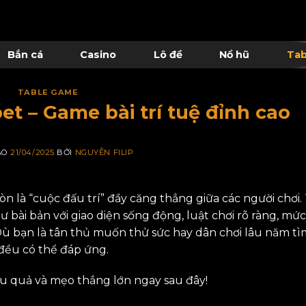
Bắn cá
Casino
Lô đề
Nổ hũ
Ta
TABLE GAME
et – Game bài trí tuệ đỉnh cao
ÀO
21/04/2025
BỞI
NGUYỄN FILIP
n là “cuộc đấu trí” đầy căng thẳng giữa các người chơi. 
 bài bản với giao diện sống động, luật chơi rõ ràng, mứ
Dù bạn là tân thủ muốn thử sức hay dân chơi lâu năm t
đều có thể đáp ứng.
ệu quả và mẹo thắng lớn ngay sau đây!