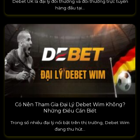
Debet UK là đại lý đổi thưởng và đổi thưởng trực tuyến
hàng đầu tại...
Có Nên Tham Gia Đại Lý Debet Wim Không?
Những Điều Cần Biết
Trong số nhiều đại lý nổi bật trên thị trường, Debet Wim
đang thu hút...