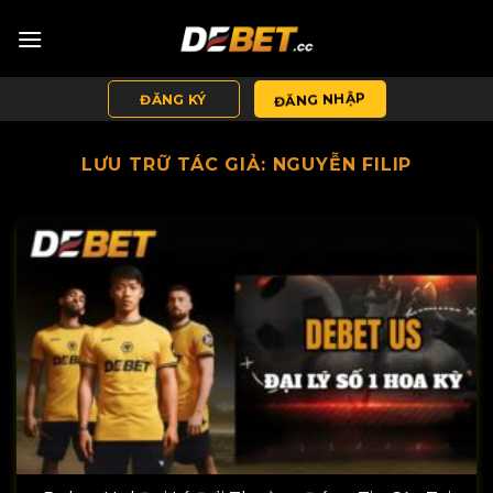
Bỏ
qua
nội
dung
ĐĂNG KÝ
ĐĂNG NHẬP
LƯU TRỮ TÁC GIẢ:
NGUYỄN FILIP