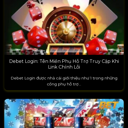
Debet Login: Tên Miền Phụ Hỗ Trợ Truy Cập Khi
Link Chính Lỗi
Debet Login được nhà cái giới thiệu như 1 trong những
cổng phụ hỗ trợ...