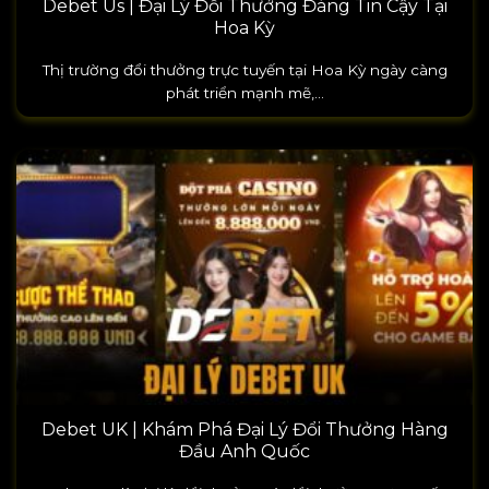
Debet Us | Đại Lý Đổi Thưởng Đáng Tin Cậy Tại
Hoa Kỳ
Thị trường đổi thưởng trực tuyến tại Hoa Kỳ ngày càng
phát triển mạnh mẽ,...
Debet UK | Khám Phá Đại Lý Đổi Thưởng Hàng
Đầu Anh Quốc