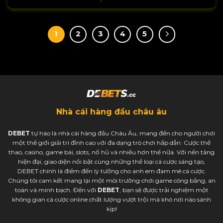
1
2
3
4
5
Nhà cái hàng đầu châu âu
DEBET
tự hào là nhà cái hàng đầu Châu Âu, mang đến cho người chơi
một thế giới giải trí đỉnh cao với đa dạng trò chơi hấp dẫn: Cược thể
thao, casino, game bài, slots, nổ hũ và nhiều hơn thế nữa. Với nền tảng
hiện đại, giao diện nổi bật cùng những thể loại cá cược sáng tạo,
DEBET chính là điểm đến lý tưởng cho anh em đam mê cá cược.
Chúng tôi cam kết mang lại một môi trường chơi game công bằng, an
toàn và minh bạch. Đến với
DEBET
, bạn sẽ được trải nghiệm một
không gian cá cược online chất lượng vượt trội mà khó nơi nào sánh
kịp!