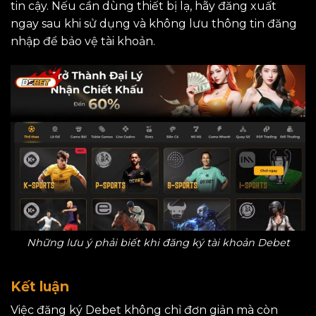
tin cậy. Nếu cần dùng thiết bị lạ, hãy đăng xuất
ngay sau khi sử dụng và không lưu thông tin đăng
nhập để bảo vệ tài khoản.
Những lưu ý phải biết khi đăng ký tài khoản Debet
Kết luận
Việc đăng ký Debet không chỉ đơn giản mà còn