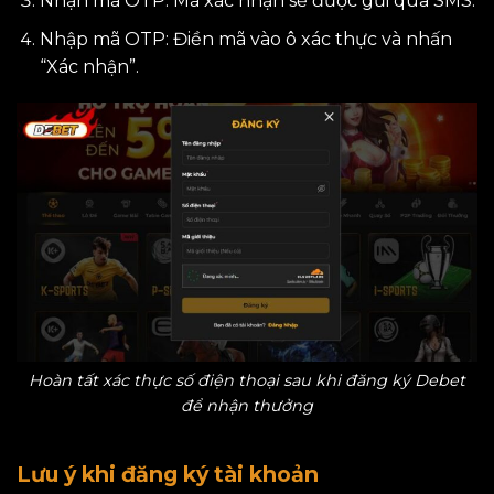
Nhận mã OTP: Mã xác nhận sẽ được gửi qua SMS.
Nhập mã OTP: Điền mã vào ô xác thực và nhấn
“Xác nhận”.
Hoàn tất xác thực số điện thoại sau khi đăng ký Debet
để nhận thưởng
Lưu ý khi đăng ký tài khoản