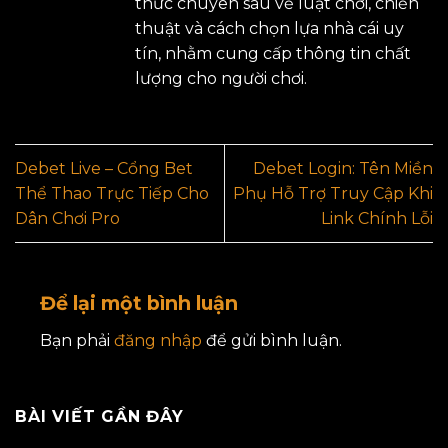
thức chuyên sâu về luật chơi, chiến
thuật và cách chọn lựa nhà cái uy
tín, nhằm cung cấp thông tin chất
lượng cho người chơi.
Debet Live – Cổng Bet
Debet Login: Tên Miền
Thể Thao Trực Tiếp Cho
Phụ Hỗ Trợ Truy Cập Khi
Dân Chơi Pro
Link Chính Lỗi
Để lại một bình luận
Bạn phải
đăng nhập
để gửi bình luận.
BÀI VIẾT GẦN ĐÂY