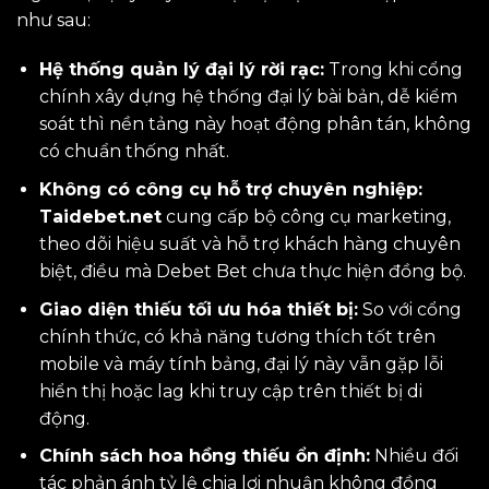
như sau:
Hệ thống quản lý đại lý rời rạc:
Trong khi cổng
chính xây dựng hệ thống đại lý bài bản, dễ kiểm
soát thì nền tảng này hoạt động phân tán, không
có chuẩn thống nhất.
Không có công cụ hỗ trợ chuyên nghiệp:
Taidebet.net
cung cấp bộ công cụ marketing,
theo dõi hiệu suất và hỗ trợ khách hàng chuyên
biệt, điều mà Debet Bet chưa thực hiện đồng bộ.
Giao diện thiếu tối ưu hóa thiết bị:
So với cổng
chính thức, có khả năng tương thích tốt trên
mobile và máy tính bảng, đại lý này vẫn gặp lỗi
hiển thị hoặc lag khi truy cập trên thiết bị di
động.
Chính sách hoa hồng thiếu ổn định:
Nhiều đối
tác phản ánh tỷ lệ chia lợi nhuận không đồng