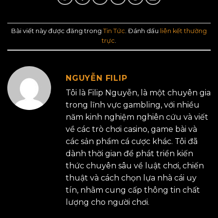
Bài viết này được đăng trong
Tin Tức
. Đánh dấu
liên kết thường
trực
.
NGUYỄN FILIP
Tôi là Filip Nguyễn, là một chuyên gia
trong lĩnh vực gambling, với nhiều
năm kinh nghiệm nghiên cứu và viết
về các trò chơi casino, game bài và
các sản phẩm cá cược khác. Tôi đã
dành thời gian để phát triển kiến
thức chuyên sâu về luật chơi, chiến
thuật và cách chọn lựa nhà cái uy
tín, nhằm cung cấp thông tin chất
lượng cho người chơi.