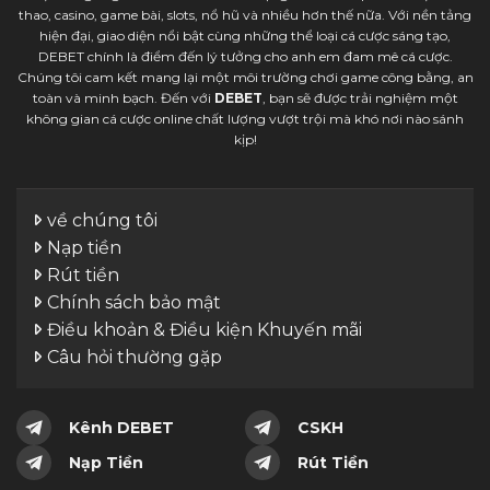
thao, casino, game bài, slots, nổ hũ và nhiều hơn thế nữa. Với nền tảng
hiện đại, giao diện nổi bật cùng những thể loại cá cược sáng tạo,
DEBET chính là điểm đến lý tưởng cho anh em đam mê cá cược.
Chúng tôi cam kết mang lại một môi trường chơi game công bằng, an
toàn và minh bạch. Đến với
DEBET
, bạn sẽ được trải nghiệm một
không gian cá cược online chất lượng vượt trội mà khó nơi nào sánh
kịp!
về chúng tôi
Nạp tiền
Rút tiền
Chính sách bảo mật
Điều khoản & Điều kiện Khuyến mãi
Câu hỏi thường gặp
Kênh DEBET
CSKH
Nạp Tiền
Rút Tiền