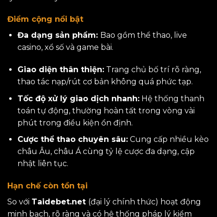
Điểm cộng nổi bật
Đa dạng sản phẩm:
Bao gồm thể thao, live
casino, xổ số và game bài.
Giao diện thân thiện:
Trang chủ bố trí rõ ràng,
thao tác nạp/rút cơ bản không quá phức tạp.
Tốc độ xử lý giao dịch nhanh:
Hệ thống thanh
toán tự động, thường hoàn tất trong vòng vài
phút trong điều kiện ổn định.
Cược thể thao chuyên sâu:
Cung cấp nhiều kèo
châu Âu, châu Á cùng tỷ lệ cược đa dạng, cập
nhật liên tục.
Hạn chế còn tồn tại
So với
Taidebet.net
(đại lý chính thức) hoạt động
minh bạch, rõ ràng và có hệ thống pháp lý kiểm