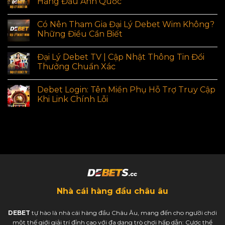
Hàng Đầu Anh Quốc
Có Nên Tham Gia Đại Lý Debet Wim Không?
Những Điều Cần Biết
Đại Lý Debet TV | Cập Nhật Thông Tin Đổi
Thưởng Chuẩn Xác
Debet Login: Tên Miền Phụ Hỗ Trợ Truy Cập
Khi Link Chính Lỗi
Nhà cái hàng đầu châu âu
DEBET
tự hào là nhà cái hàng đầu Châu Âu, mang đến cho người chơi
một thế giới giải trí đỉnh cao với đa dạng trò chơi hấp dẫn: Cược thể