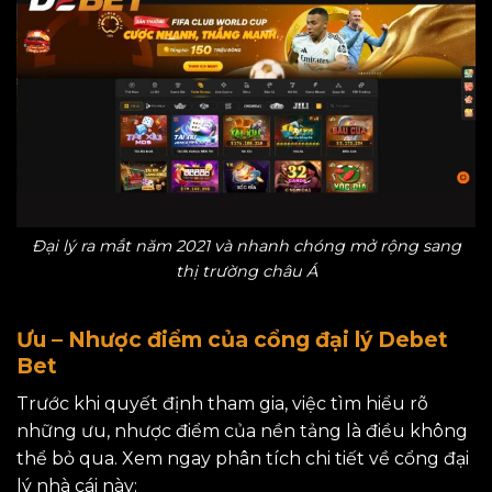
Đại lý ra mắt năm 2021 và nhanh chóng mở rộng sang
thị trường châu Á
Ưu – Nhược điểm của cổng đại lý Debet
Bet
Trước khi quyết định tham gia, việc tìm hiểu rõ
những ưu, nhược điểm của nền tảng là điều không
thể bỏ qua. Xem ngay phân tích chi tiết về cổng đại
lý nhà cái này: