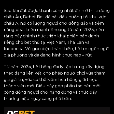
Sau khi đạt được thành công nhất định ở thị trường
châu Âu, Debet Bet đã bắt đầu hướng tới khu vực
châu Á, nơi có lượng người chơi đông đảo và tiềm
năng phát triển mạnh. Khoảng từ năm 2023, nền
tảng này chính thức triển khai phiên bản dành
riêng cho bet thủ tại Việt Nam, Thái Lan và
Indonesia. Với giao diện thân thiện, hỗ trợ ngôn ngữ
địa phương và đa dạng hình thức nạp – rút.
Từ năm 2024, hệ thống đại lý tập trung xây dựng
theo dạng liên kết, cho phép người chơi vừa tham
gia giải trí, vừa có thể kiếm hoa hồng giới thiệu
thành viên mới. Điều này góp phần tạo nên một
cộng đồng người chơi năng động và thúc đẩy
thương hiệu ngày càng phổ biến.